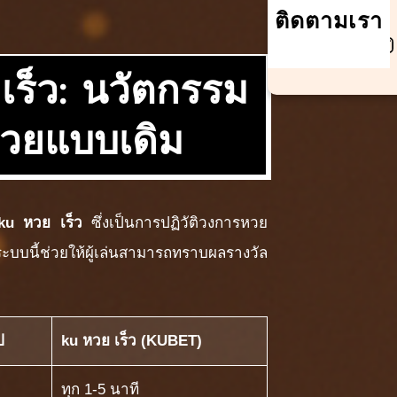
ติดตามเรา
Twitter
Instagram
L
เร็ว: นวัตกรรม
หวยแบบเดิม
ku หวย เร็ว
ซึ่งเป็นการปฏิวัติวงการหวย
ะบบนี้ช่วยให้ผู้เล่นสามารถทราบผลรางวัล
ป
ku หวย เร็ว (KUBET)
ทุก 1-5 นาที