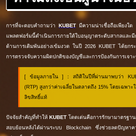
การที่จะตอบคำถามว่า
KUBET
มีความน่าเชื่อถือเพียงใด
แพลตฟอร์มนี้ดำเนินการภายใต้ใบอนุญาตระดับสากลและม
ด้านการเดิมพันอย่างเข้มงวด ในปี 2026 KUBET ได้ยกร
การตรวจจับความผิดปกติของบัญชีและการป้องกันการเจาะข
[ ข้อมูลภายใน ] : สถิติในปีที่ผ่านมาพบว่า KUBET
(RTP) สูงกว่าค่าเฉลี่ยในตลาดถึง 15% โดยเฉพา
ลิขสิทธิ์แท้
ปัจจัยสำคัญที่ทำให้
KUBET
โดดเด่นคือการรักษามาตรฐาน
สอบย้อนหลังได้ผ่านระบบ Blockchain ซึ่งช่วยลดปัญหาความ