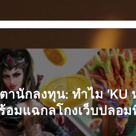
าแรก
เกี่ยวกับ
บริการ
แอป Kubet
ติดต่อด่วน
นักลงทุน: ทำไม ‘KU หว
 พร้อมแฉกลโกงเว็บปลอมที