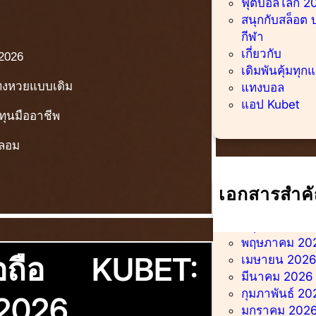
ฟุตบอลโลก 2
สนุกกับสล็อต 
กีฬา
เกี่ยวกับ
 2026
เดิมพันคุ้มทุก
แทงหวยแบบเดิม
แทงบอล
แอป Kubet
ทุนมืออาชีพ
บปลอม
เอกสารสำค
กรกฎาคม 20
มิถุนายน 202
พฤษภาคม 20
่อถือ KUBET:
เมษายน 202
มีนาคม 2026
กุมภาพันธ์ 20
 2026
มกราคม 202