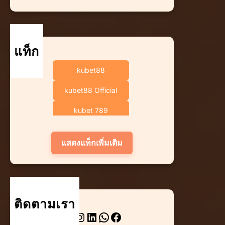
แท็ก
kubet88
kubet88 Official
kubet 789
kubet เครดิต ฟรี 168 บาท
แสดงแท็กเพิ่มเติม
ku ไพ่ เร็ว 5 ตัว
แอ ป kubet
ติดตามเรา
Twitter
Instagram
LinkedIn
WhatsApp
Facebook