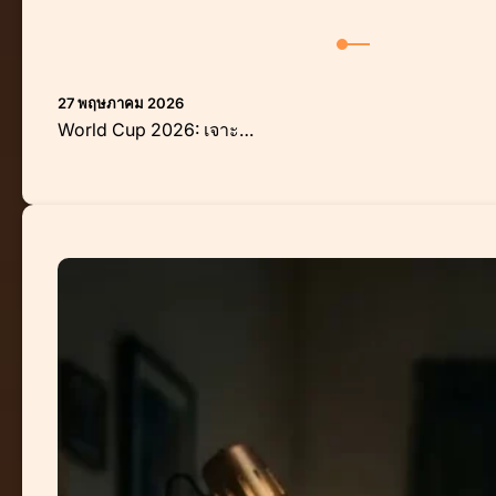
27 พฤษภาคม 2026
World Cup 2026: เจาะ…