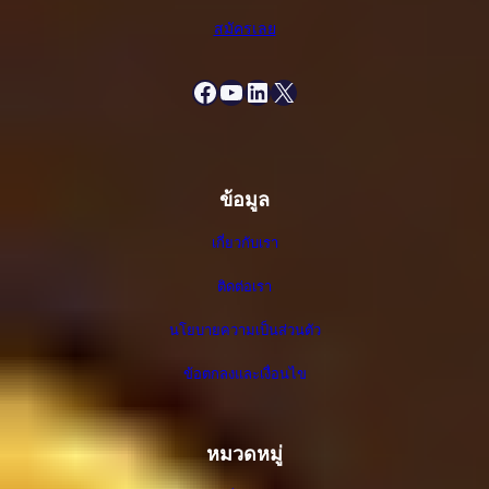
สมัครเลย
Facebook
YouTube
LinkedIn
X
ข้อมูล
เกี่ยวกับเรา
ติดต่อเรา
นโยบายความเป็นส่วนตัว
ข้อตกลงและเงื่อนไข
หมวดหมู่