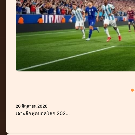
26 มิถุนายน 2026
เจาะลึกฟุตบอลโลก 202…