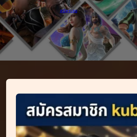
สมัครเลย