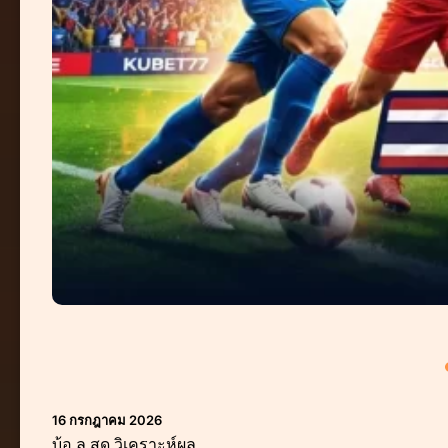
16 กรกฎาคม 2026
บ้อ ล สด วิเคราะห์ผล…