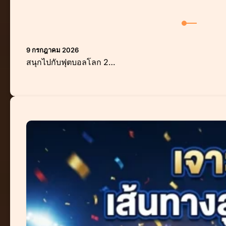
9 กรกฎาคม 2026
สนุกไปกับฟุตบอลโลก 2…