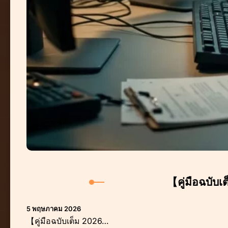
【คู่มือฉบับเ
5 พฤษภาคม 2026
【คู่มือฉบับเต็ม 2026…