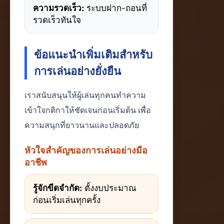
ความรวดเร็ว:
ระบบฝาก-ถอนที่
รวดเร็วทันใจ
ข้อแนะนำเพิ่มเติมสำหรับ
การเล่นอย่างยั่งยืน
เราสนับสนุนให้ผู้เล่นทุกคนทำความ
เข้าใจกติกาให้ชัดเจนก่อนเริ่มต้น เพื่อ
ความสนุกที่ยาวนานและปลอดภัย
หัวใจสำคัญของการเล่นอย่างมือ
อาชีพ
รู้จักขีดจำกัด:
ตั้งงบประมาณ
ก่อนเริ่มเล่นทุกครั้ง