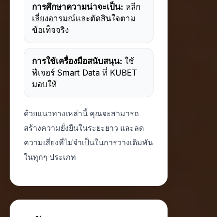
การศึกษาความน่าจะเป็น:
หลีก
เลี่ยงอารมณ์และตัดสินใจตาม
ข้อเท็จจริง
การใช้เครื่องมือสนับสนุน:
ใช้
ฟีเจอร์ Smart Data ที่ KUBET
มอบให้
ด้วยแนวทางเหล่านี้ คุณจะสามารถ
สร้างความยั่งยืนในระยะยาว และลด
ความเสี่ยงที่ไม่จำเป็นในการวางเดิมพัน
ในทุกๆ ประเภท