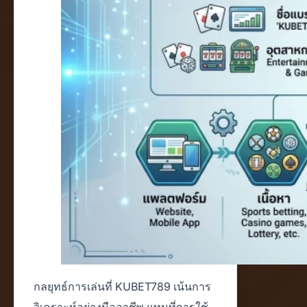
กลยุทธ์การเล่นที่ KUBET789 เน้นการ