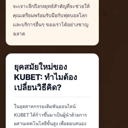
จะเจาะลึกถึงกลยุทธ์สำคัญที่จะช่วยให้
คุณเตรียมพร้อมรับมือกับฟุตบอลโลก
และบริการอื่นๆ ของเราได้อย่างชาญ
ฉลาด
ยุคสมัยใหม่ของ
KUBET: ทำไมต้อง
เปลี่ยนวิธีคิด?
ในอุตสาหกรรมเดิมพันออนไลน์
KUBET ได้ก้าวขึ้นมาเป็นผู้นำด้วยการ
ผสานเทคโนโลยีขั้นสูง เพื่อตอบสนอง