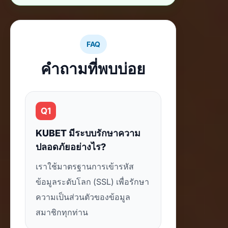
FAQ
คำถามที่พบบ่อย
Q1
KUBET มีระบบรักษาความ
ปลอดภัยอย่างไร?
เราใช้มาตรฐานการเข้ารหัส
ข้อมูลระดับโลก (SSL) เพื่อรักษา
ความเป็นส่วนตัวของข้อมูล
สมาชิกทุกท่าน