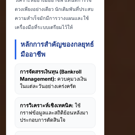
วิเคราะห์อย่างมืออาชีพ แทนที่การใช้
ดวงเพียงอย่างเดียว นักเดิมพันที่ประสบ
ความสำเร็จมักมีการวางแผนและใช้
เครื่องมือที่ระบบเตรียมไว้ให้
หลักการสำคัญของกลยุทธ์
มืออาชีพ
การจัดสรรเงินทุน (Bankroll
Management):
ควบคุมวงเงิน
ในแต่ละวันอย่างเคร่งครัด
การวิเคราะห์เชิงเทคนิค:
ใช้
กราฟข้อมูลและสถิติย้อนหลังมา
ประกอบการตัดสินใจ