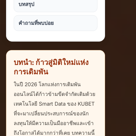
บทสรุป
คำถามที่พบบ่อย
บทนำ: ก้าวสู่มิติใหม่แห่ง
การเดิมพัน
ในปี 2026 โลกแห่งการเดิมพัน
ออนไลน์ได้ก้าวข้ามขีดจำกัดเดิมด้วย
เทคโนโลยี Smart Data ของ KUBET
ที่จะมาเปลี่ยนประสบการณ์ของนัก
ลงทุนให้มีความเป็นมืออาชีพและเข้า
ถึงโอกาสได้มากกว่าที่เคย บทความนี้