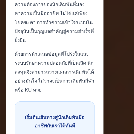
ความต้องการของนักเดิมพันที่มอง
หาความเป็นมืออาชีพ ไม่ใช่แค่เพียง
โชคชะตา การทำความเข้าใจระบบใน
ปัจจุบันเป็นกุญแจสำคัญสู่ความสำเร็จที่
ยั่งยืน
ด้วยการนำเสนอข้อมูลที่โปร่งใสและ
ระบบรักษาความปลอดภัยที่เป็นเลิศ นัก
ลงทุนจึงสามารถวางแผนการเดิมพันได้
อย่างมั่นใจ ไม่ว่าจะเป็นการเดิมพันกีฬา
หรือ KU หวย
เริ่มต้นเส้นทางสู่นักเดิมพันมือ
อาชีพกับเราได้ทันที