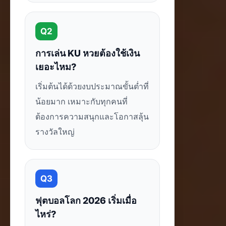
Q2
การเล่น KU หวยต้องใช้เงิน
เยอะไหม?
เริ่มต้นได้ด้วยงบประมาณขั้นต่ำที่
น้อยมาก เหมาะกับทุกคนที่
ต้องการความสนุกและโอกาสลุ้น
รางวัลใหญ่
Q3
ฟุตบอลโลก 2026 เริ่มเมื่อ
ไหร่?