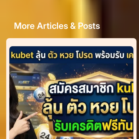
More Articles & Posts