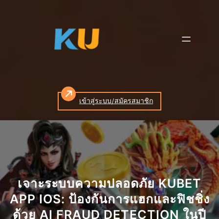
ข้าม
ไป
ยัง
เนื้อหา
เข้าสู่ระบบ/สมัครสมาชิก
เจาะระบบความปลอดภัย KUBET
APP IOS: ป้องกันการแฮกและฟิชชิ่ง
ด้วย AI FRAUD DETECTION ในปี