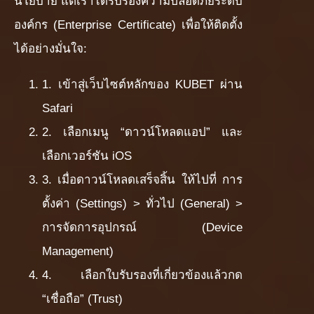
นโยบาย แต่เราได้รับรองความปลอดภัยระดับ
องค์กร (Enterprise Certificate) เพื่อให้ติดตั้ง
ได้อย่างมั่นใจ:
1. เข้าสู่เว็บไซต์หลักของ KUBET ผ่าน
Safari
2. เลือกเมนู “ดาวน์โหลดแอป” และ
เลือกเวอร์ชัน iOS
3. เมื่อดาวน์โหลดเสร็จสิ้น ให้ไปที่ การ
ตั้งค่า (Settings) > ทั่วไป (General) >
การจัดการอุปกรณ์ (Device
Management)
4. เลือกใบรับรองที่เกี่ยวข้องแล้วกด
“เชื่อถือ” (Trust)