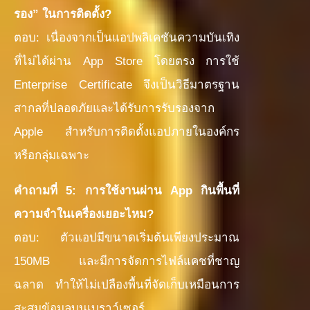
รอง” ในการติดตั้ง?
ตอบ: เนื่องจากเป็นแอปพลิเคชันความบันเทิง
ที่ไม่ได้ผ่าน App Store โดยตรง การใช้
Enterprise Certificate จึงเป็นวิธีมาตรฐาน
สากลที่ปลอดภัยและได้รับการรับรองจาก
Apple สำหรับการติดตั้งแอปภายในองค์กร
หรือกลุ่มเฉพาะ
คำถามที่ 5: การใช้งานผ่าน App กินพื้นที่
ความจำในเครื่องเยอะไหม?
ตอบ: ตัวแอปมีขนาดเริ่มต้นเพียงประมาณ
150MB และมีการจัดการไฟล์แคชที่ชาญ
ฉลาด ทำให้ไม่เปลืองพื้นที่จัดเก็บเหมือนการ
สะสมข้อมูลบนเบราว์เซอร์