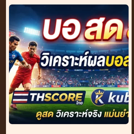
มั
ค
ร
ส
ม
า
ชิ
ก
k
u
b
e
t
ลุ้
น
ตั
ว
ห
ว