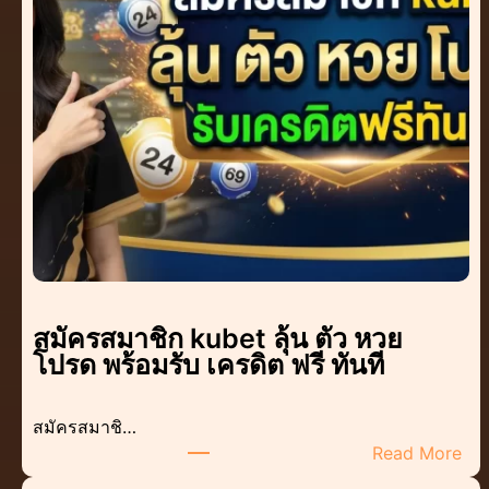
สมัครสมาชิก kubet ลุ้น ตัว หวย
โปรด พร้อมรับ เครดิต ฟรี ทันที
สมัครสมาชิ…
:
Read More
ส