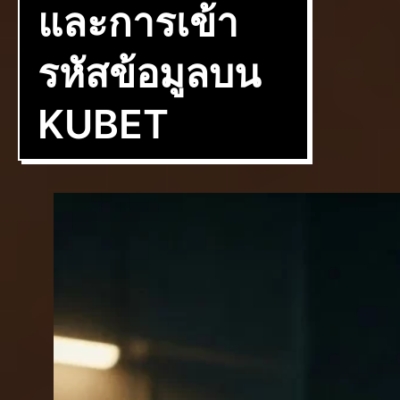
และการเข้า
รหัสข้อมูลบน
KUBET