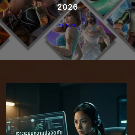
2026
สมัครเลย