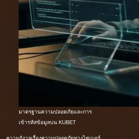
มาตรฐานความปลอดภัยและการ
เข้ารหัสข้อมูลบน KUBET
ความกังวลเรื่องความปลอดภัยทางไซเบอร์