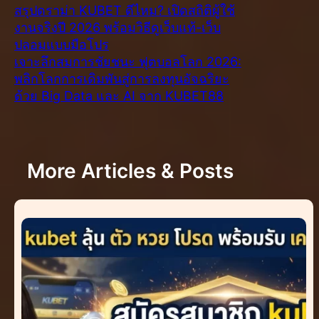
สรุปดราม่า KUBET ดีไหม? เปิดสถิติผู้ใช้
งานจริงปี 2026 พร้อมวิธีดูเว็บแท้-เว็บ
ปลอมแบบมือโปร
เจาะลึกสมการชัยชนะ ฟุตบอลโลก 2026:
พลิกโลกการเดิมพันสู่การลงทุนอัจฉริยะ
ด้วย Big Data และ AI จาก KUBET88
More Articles & Posts