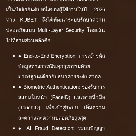
เป็นปัจจัยอันดับหนึ่งของผู้ใช้งานในปี 2026
ทาง
KUBET
จึงได้พัฒนาระบบรักษาความ
ปลอดภัยแบบ Multi-Layer Security โดยเน้น
ไปที่สามส่วนหลักคือ:
● End-to-End Encryption: การเข้ารหัส
ข้อมูลทางการเงินทุกธุรกรรมด้วย
มาตรฐานเดียวกับธนาคารระดับสากล
● Biometric Authentication: รองรับการ
สแกนใบหน้า (FaceID) และลายนิ้วมือ
(TouchID) เพื่อเข้าสู่ระบบ เพิ่มความ
สะดวกและความปลอดภัยสูงสุด
● AI Fraud Detection: ระบบปัญญา