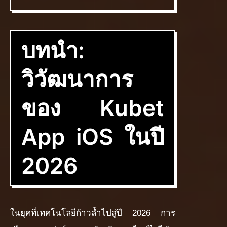
บทนำ:
วิวัฒนาการ
ของ Kubet
App iOS ในปี
2026
ในยุคที่เทคโนโลยีก้าวล้ำไปสู่ปี 2026 การ