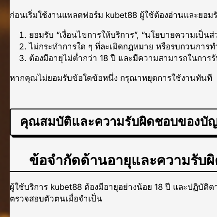
ก่อนเริ่มใช้งานแพลตฟอร์ม kubet88 ผู้ใช้ต้องอ่านและยอมรับ
ยอมรับ “เงื่อนไขการให้บริการ”, “นโยบายความเป็
ไม่กระทำการใด ๆ ที่ละเมิดกฎหมาย หรือรบกวนกา
ต้องมีอายุไม่ต่ำกว่า 18 ปี และมีความสามารถในกา
หากคุณไม่ยอมรับข้อใดข้อหนึ่ง กรุณาหยุดการใช้งานทันที
คุณสมบัติและความรับผิดชอบของบัญชี
ข้อจำกัดด้านอายุและความรับ
ผู้ใช้บริการ kubet88 ต้องมีอายุอย่างน้อย 18 ปี และปฏิบัต
ตรวจสอบตัวตนเมื่อจำเป็น