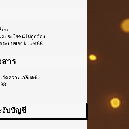
์เกม
ผลประโยชน์ไม่ถูกต้อง
ยต่อระบบของ kubet88
อสาร
้เกิดความเกลียดชัง
t88
งับบัญชี