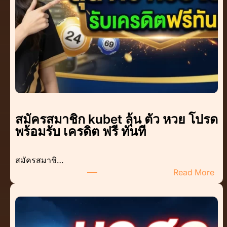
สมัครสมาชิก kubet ลุ้น ตัว หวย โปรด
พร้อมรับ เครดิต ฟรี ทันที
สมัครสมาชิ…
:
Read More
ส
มั
ค
ร