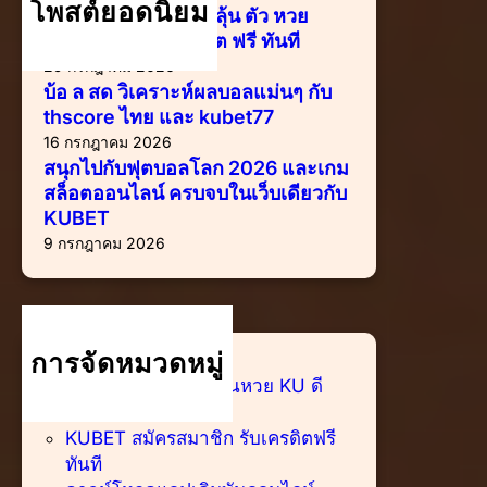
โพสต์ยอดนิยม
สมัครสมาชิก kubet ลุ้น ตัว หวย
ะ
บ
โปรด พร้อมรับ เครดิต ฟรี ทันที
k
อ
29 กรกฎาคม 2026
u
ล
บ้อ ล สด วิเคราะห์ผลบอลแม่นๆ กับ
b
โ
thscore ไทย และ kubet77
e
ล
16 กรกฎาคม 2026
t
ก
สนุกไปกับฟุตบอลโลก 2026 และเกม
7
2
สล็อตออนไลน์ ครบจบในเว็บเดียวกับ
7
0
KUBET
2
9 กรกฎาคม 2026
6
แ
ล
ะ
การจัดหมวดหมู่
เ
KUBET Thailand เล่นหวย KU ดี
ก
ไหม?
ม
KUBET สมัครสมาชิก รับเครดิตฟรี
ส
ทันที
ล็