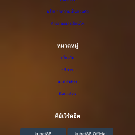
นโยบายความเป็นส่วนตัว
ข้อตกลงและเงื่อนไข
หมวดหมู่
เกี่ยวกับ
บริการ
แอป Kubet
ติดต่อด่วน
คีย์เวิร์ดฮิต
kubet88
kubet88 Official