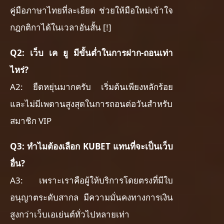
คู่มือภาษาไทยที่ละเอียด ช่วยให้มือใหม่เข้าใจ
กฎกติกาได้ในเวลาอันสั้น [!]
Q2: เว็บ เค ยู มีขั้นต่ำในการฝาก-ถอนเท่า
ไหร่?
A2: ยืดหยุ่นมากครับ เริ่มต้นเพียงหลักร้อย
และไม่มีเพดานสูงสุดในการถอนต่อวันสำหรับ
สมาชิก VIP
Q3: ทำไมต้องเลือก KUBET แทนที่จะเป็นเว็บ
อื่น?
A3: เพราะเราคือผู้ให้บริการโดยตรงที่มีใบ
อนุญาตระดับสากล มีความมั่นคงทางการเงิน
สูงกว่าเว็บเอเย่นต์ทั่วไปหลายเท่า