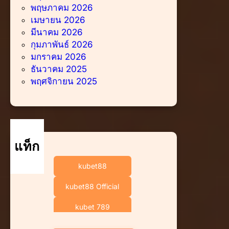
ดี
พฤษภาคม 2026
ย
เมษายน 2026
ว
มีนาคม 2026
กั
กุมภาพันธ์ 2026
บ
มกราคม 2026
K
ธันวาคม 2025
U
พฤศจิกายน 2025
B
E
T
แท็ก
kubet88
kubet88 Official
kubet 789
kubet เครดิต ฟรี 168 บาท