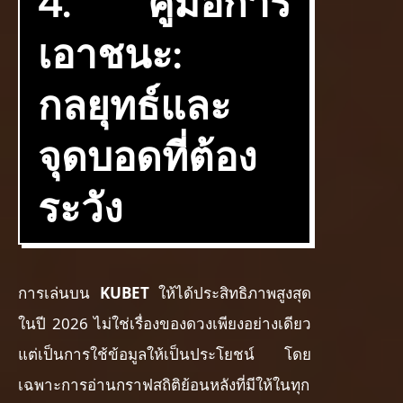
4. คู่มือการ
เอาชนะ:
กลยุทธ์และ
จุดบอดที่ต้อง
ระวัง
การเล่นบน
KUBET
ให้ได้ประสิทธิภาพสูงสุด
ในปี 2026 ไม่ใช่เรื่องของดวงเพียงอย่างเดียว
แต่เป็นการใช้ข้อมูลให้เป็นประโยชน์ โดย
เฉพาะการอ่านกราฟสถิติย้อนหลังที่มีให้ในทุก