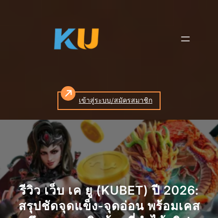
ข้าม
ไป
ยัง
เนื้อหา
เข้าสู่ระบบ/สมัครสมาชิก
รีวิว เว็บ เค ยู (KUBET) ปี 2026:
สรุปชัดจุดแข็ง-จุดอ่อน พร้อมเคส