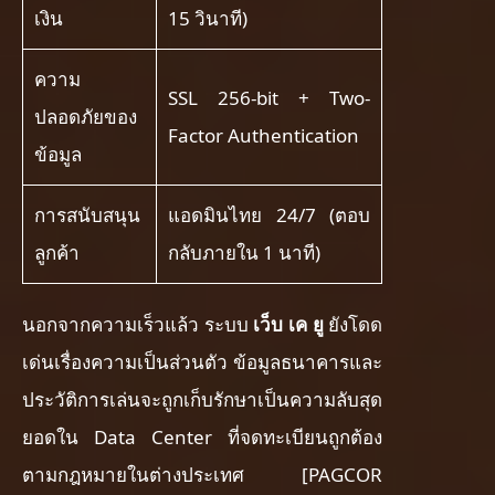
เงิน
15 วินาที)
ความ
SSL 256-bit + Two-
ปลอดภัยของ
Factor Authentication
ข้อมูล
การสนับสนุน
แอดมินไทย 24/7 (ตอบ
ลูกค้า
กลับภายใน 1 นาที)
นอกจากความเร็วแล้ว ระบบ
เว็บ เค ยู
ยังโดด
เด่นเรื่องความเป็นส่วนตัว ข้อมูลธนาคารและ
ประวัติการเล่นจะถูกเก็บรักษาเป็นความลับสุด
ยอดใน Data Center ที่จดทะเบียนถูกต้อง
ตามกฎหมายในต่างประเทศ [PAGCOR