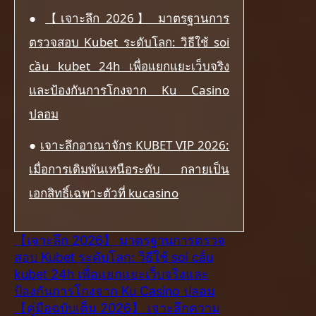
●
【เจาะลึก 2026】 มาตรฐานการ
ตรวจสอบ Kubet ระดับโลก: วิธีใช้ soi
cầu kubet 24h เพื่อแยกแยะเว็บจริง
และป้องกันการโกงจาก Ku Casino
ปลอม
●
เจาะลึกอาณาจักร KUBET VIP 2026:
เมื่อการเดิมพันเหนือระดับ กลายเป็น
เอกสิทธิ์เฉพาะตัวที่ kucasino
【เจาะลึก 2026】 มาตรฐานการตรวจ
สอบ Kubet ระดับโลก: วิธีใช้ soi cầu
kubet 24h เพื่อแยกแยะเว็บจริงและ
ป้องกันการโกงจาก Ku Casino ปลอม
【คู่มือฉบับเต็ม 2026】 เจาะลึกความ