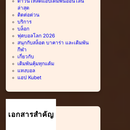
ดาวน์โหลดแอปเดิมพันออนไลน์
อ
ล่าสุด
ต
ติดต่อด่วน
อ
บริการ
อ
บล็อก
น
ฟุตบอลโลก 2026
ไ
สนุกกับสล็อต บาคาร่า และเดิมพัน
ล
กีฬา
น์
เกี่ยวกับ
ค
เดิมพันคุ้มทุกแต้ม
ร
แทงบอล
บ
แอป Kubet
จ
บ
ใ
น
เ
ว็
เอกสารสำคัญ
บ
กรกฎาคม 2026
เ
มิถุนายน 2026