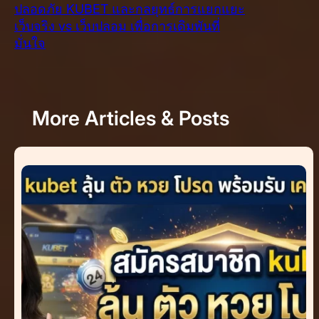
ปลอดภัย KUBET และกลยุทธ์การแยกแยะ
เว็บจริง vs เว็บปลอม เพื่อการเดิมพันที่
มั่นใจ
More Articles & Posts