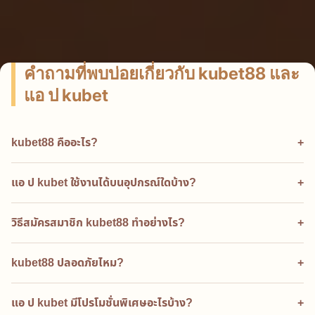
คำถามที่พบบ่อยเกี่ยวกับ kubet88 และ
แอ ป kubet
kubet88 คืออะไร?
แอ ป kubet ใช้งานได้บนอุปกรณ์ใดบ้าง?
วิธีสมัครสมาชิก kubet88 ทำอย่างไร?
kubet88 ปลอดภัยไหม?
แอ ป kubet มีโปรโมชั่นพิเศษอะไรบ้าง?