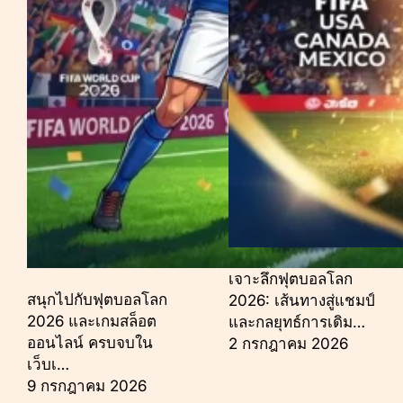
เจาะลึกฟุตบอลโลก
สนุกไปกับฟุตบอลโลก
2026: เส้นทางสู่แชมป์
2026 และเกมสล็อต
และกลยุทธ์การเดิม…
ออนไลน์ ครบจบใน
2 กรกฎาคม 2026
เว็บเ…
9 กรกฎาคม 2026