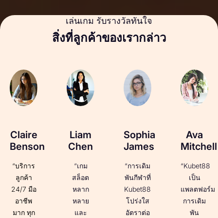
เล่นเกม รับรางวัลทันใจ
สิ่งที่ลูกค้าของเรากล่าว
Claire
Liam
Sophia
Ava
Benson
Chen
James
Mitchell
“บริการ
“เกม
“การเดิม
“Kubet88
ลูกค้า
สล็อต
พันกีฬาที่
เป็น
24/7 มือ
หลาก
Kubet88
แพลตฟอร์ม
อาชีพ
หลาย
โปร่งใส
การเดิม
มาก ทุก
และ
อัตราต่อ
พัน