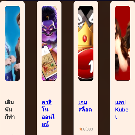
เดิม
คาสิ
เกม
แอป
พัน
โน
สล็อต
Kube
กีฬา
ออนไ
t
ลน์
4.8(880