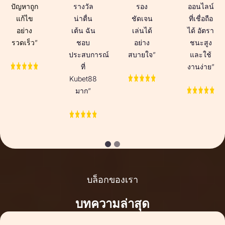
ปัญหาถูก
รางวัล
รอง
ออนไลน์
แก้ไข
น่าตื่น
ชัดเจน
ที่เชื่อถือ
อย่าง
เต้น ฉัน
เล่นได้
ได้ อัตรา
รวดเร็ว”
ชอบ
อย่าง
ชนะสูง
ประสบการณ์
สบายใจ”
และใช้
ที่
งานง่าย”
Kubet88
มาก”
บล็อกของเรา
บทความล่าสุด